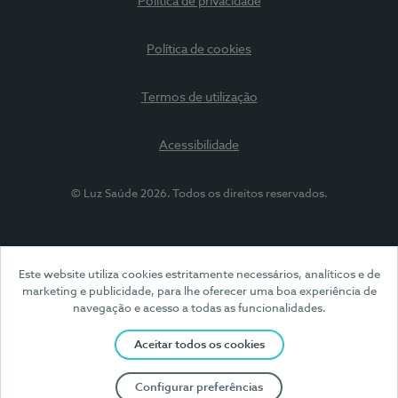
Política de privacidade
Política de cookies
Termos de utilização
Acessibilidade
© Luz Saúde 2026. Todos os direitos reservados.
Este website utiliza cookies estritamente necessários, analíticos e de
marketing e publicidade, para lhe oferecer uma boa experiência de
navegação e acesso a todas as funcionalidades.
Aceitar todos os cookies
Configurar preferências