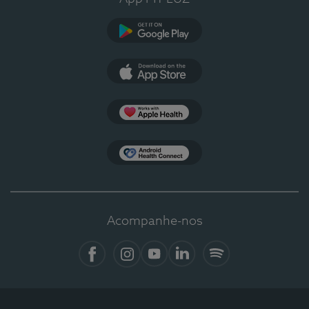
Google Play
App Store
Apple Health
Health Connect
Acompanhe-nos
Facebook
Instagram
YouTube
LinkedIn
Spotify