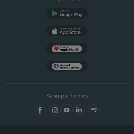
Google Play
App Store
Apple Health
Health Connect
Acompanhe-nos
Facebook
Instagram
YouTube
LinkedIn
Spotify