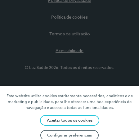
Política de privacidade
Política de cookies
Termos de utilização
Acessibilidade
© Luz Saúde 2026. Todos os direitos reservados.
Este website utiliza cookies estritamente necessários, analíticos e de
marketing e publicidade, para lhe oferecer uma boa experiência de
navegação e acesso a todas as funcionalidades.
Aceitar todos os cookies
Configurar preferências