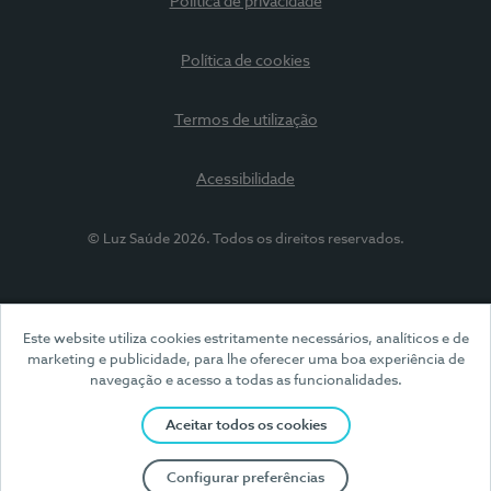
Política de privacidade
Política de cookies
Termos de utilização
Acessibilidade
© Luz Saúde 2026. Todos os direitos reservados.
Este website utiliza cookies estritamente necessários, analíticos e de
marketing e publicidade, para lhe oferecer uma boa experiência de
navegação e acesso a todas as funcionalidades.
Aceitar todos os cookies
Configurar preferências