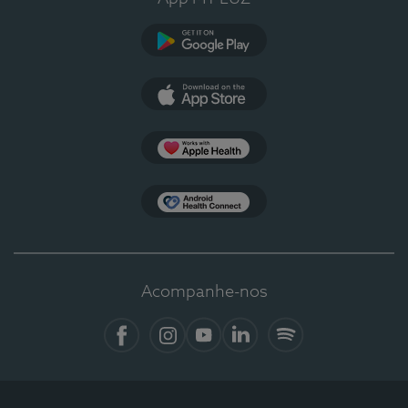
Google Play
App Store
Apple Health
Health Connect
Acompanhe-nos
Facebook
Instagram
YouTube
LinkedIn
Spotify