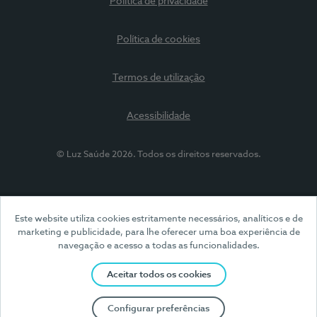
Política de privacidade
Política de cookies
Termos de utilização
Acessibilidade
© Luz Saúde 2026. Todos os direitos reservados.
Este website utiliza cookies estritamente necessários, analíticos e de
marketing e publicidade, para lhe oferecer uma boa experiência de
navegação e acesso a todas as funcionalidades.
Aceitar todos os cookies
Configurar preferências