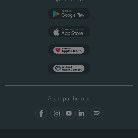
Google Play
App Store
Apple Health
Health Connect
Acompanhe-nos
Facebook
Instagram
YouTube
LinkedIn
Spotify