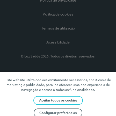
Política de privacidade
Política de cookies
Termos de utilização
Acessibilidade
© Luz Saúde 2026. Todos os direitos reservados.
Este website utiliza cookies estritamente necessários, analíticos e de
marketing e publicidade, para lhe oferecer uma boa experiência de
navegação e acesso a todas as funcionalidades.
Aceitar todos os cookies
Configurar preferências