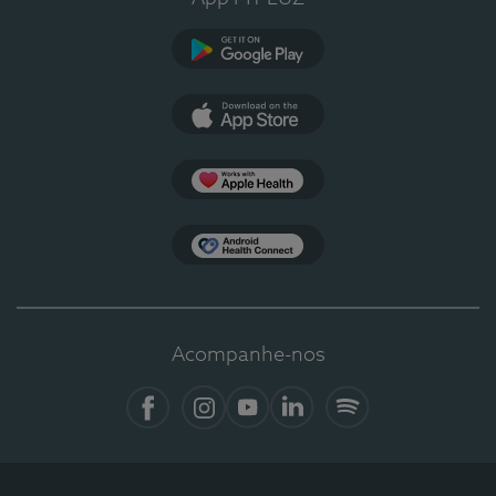
Google Play
App Store
Apple Health
Health Connect
Acompanhe-nos
Facebook
Instagram
YouTube
LinkedIn
Spotify