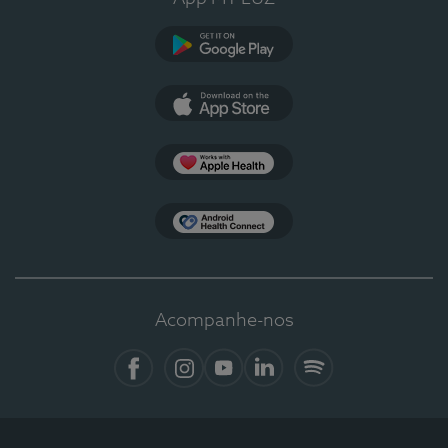
Google Play
App Store
Apple Health
Health Connect
Acompanhe-nos
Facebook
Instagram
YouTube
LinkedIn
Spotify