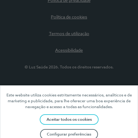
Política de privacidade
Política de cookies
Termos de utilização
Acessibilidade
© Luz Saúde 2026. Todos os direitos reservados.
Este website utiliza cookies estritamente necessários, analíticos e de
marketing e publicidade, para lhe oferecer uma boa experiência de
navegação e acesso a todas as funcionalidades.
Aceitar todos os cookies
Configurar preferências