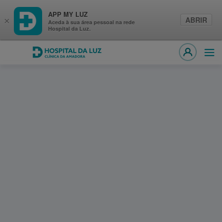
APP MY LUZ
ABRIR
×
Aceda à sua área pessoal na rede
Hospital da Luz.
Hospital da Luz Clínica da Amadora
Abri
MY LUZ