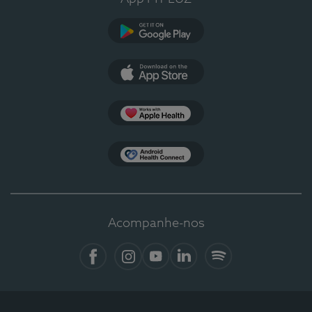
Google Play
App Store
Apple Health
Health Connect
Acompanhe-nos
Facebook
Instagram
YouTube
LinkedIn
Spotify