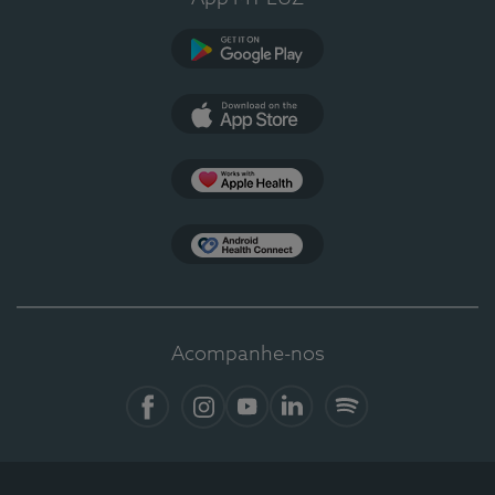
Google Play
App Store
Apple Health
Health Connect
Acompanhe-nos
Facebook
Instagram
YouTube
LinkedIn
Spotify