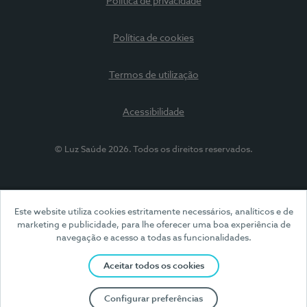
Política de privacidade
Política de cookies
Termos de utilização
Acessibilidade
© Luz Saúde 2026. Todos os direitos reservados.
Este website utiliza cookies estritamente necessários, analíticos e de
marketing e publicidade, para lhe oferecer uma boa experiência de
navegação e acesso a todas as funcionalidades.
Aceitar todos os cookies
Configurar preferências