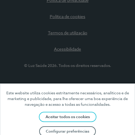
Política de privacidade
Política de cookies
Termos de utilização
Acessibilidade
© Luz Saúde 2026. Todos os direitos reservados.
Este website utiliza cookies estritamente necessários, analíticos e de
marketing e publicidade, para lhe oferecer uma boa experiência de
navegação e acesso a todas as funcionalidades.
Aceitar todos os cookies
Configurar preferências