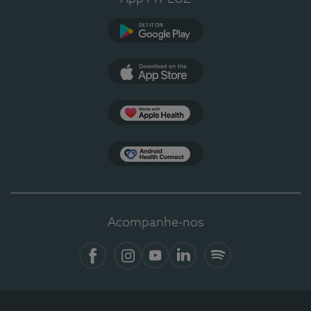
Google Play
App Store
Apple Health
Health Connect
Acompanhe-nos
Facebook
Instagram
YouTube
LinkedIn
Spotify