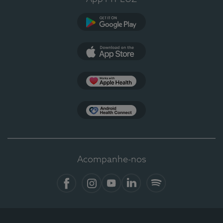
Google Play
App Store
Apple Health
Health Connect
Acompanhe-nos
Facebook
Instagram
YouTube
LinkedIn
Spotify