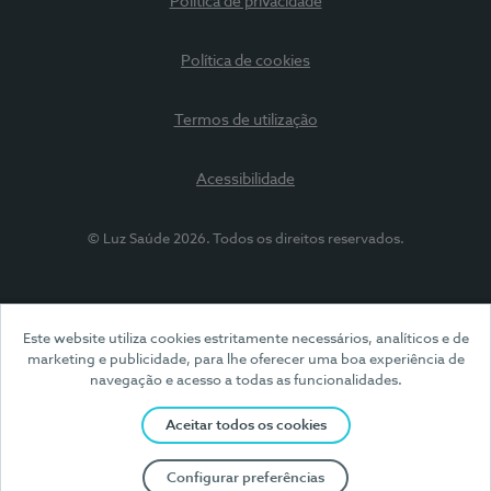
Política de privacidade
Política de cookies
Termos de utilização
Acessibilidade
© Luz Saúde 2026. Todos os direitos reservados.
Este website utiliza cookies estritamente necessários, analíticos e de
marketing e publicidade, para lhe oferecer uma boa experiência de
navegação e acesso a todas as funcionalidades.
Aceitar todos os cookies
Configurar preferências