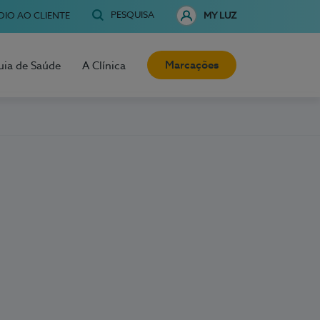
PESQUISA
OIO AO CLIENTE
MY LUZ
Marcações
uia de Saúde
A Clínica