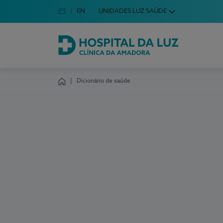
Idioma em Português
PT
English Language
EN
UNIDADES LUZ SAÚDE
Escolha o seu idioma
Hospital da Luz Clínica da Amadora
Dicionário de saúde
Homepage