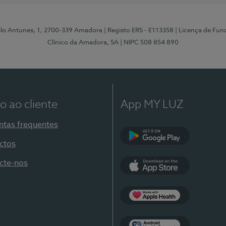
elo Antunes, 1, 2700-339 Amadora
| Registo ERS - E113358
| Licença de Fu
Clínico da Amadora, SA
| NIPC 508 854 890
o ao cliente
App MY LUZ
ntas frequentes
ctos
Google Play
cte-nos
App Store
Apple Health