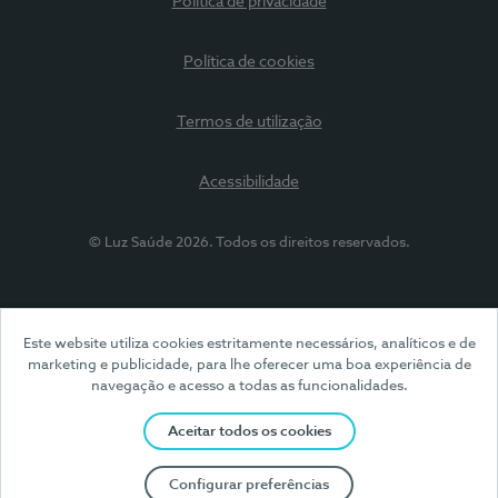
Política de privacidade
Política de cookies
Termos de utilização
Acessibilidade
© Luz Saúde 2026. Todos os direitos reservados.
Este website utiliza cookies estritamente necessários, analíticos e de
marketing e publicidade, para lhe oferecer uma boa experiência de
navegação e acesso a todas as funcionalidades.
Aceitar todos os cookies
Configurar preferências