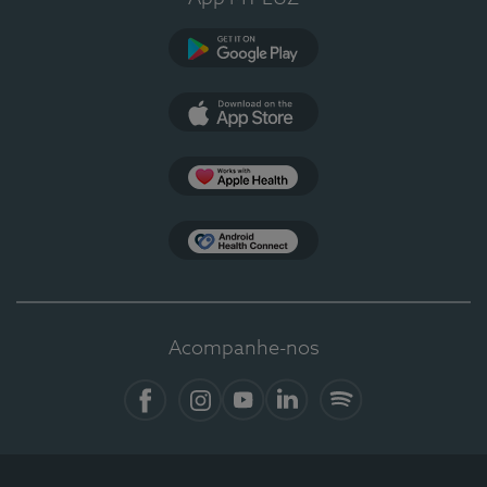
Google Play
App Store
Apple Health
Health Connect
Acompanhe-nos
Facebook
Instagram
YouTube
LinkedIn
Spotify