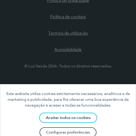
Política de privacidade
Política de cookies
Termos de utilização
Acessibilidade
© Luz Saúde 2026. Todos os direitos reservados.
Este website utiliza cookies estritamente necessários, analíticos e de
marketing e publicidade, para lhe oferecer uma boa experiência de
navegação e acesso a todas as funcionalidades.
Aceitar todos os cookies
Configurar preferências