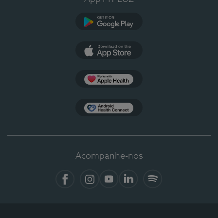
Google Play
App Store
Apple Health
Health Connect
Acompanhe-nos
Facebook
Instagram
YouTube
LinkedIn
Spotify