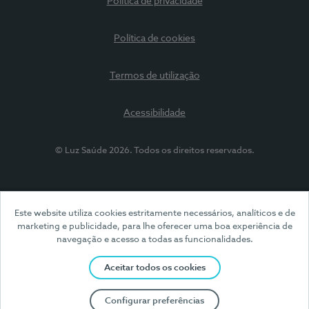
Política de privacidade
Política de cookies
Termos de utilização
Acessibilidade
© Luz Saúde 2026. Todos os direitos reservados.
Este website utiliza cookies estritamente necessários, analíticos e de
marketing e publicidade, para lhe oferecer uma boa experiência de
navegação e acesso a todas as funcionalidades.
Aceitar todos os cookies
Configurar preferências