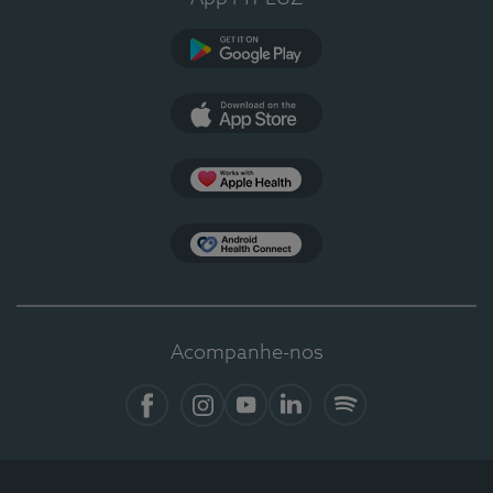
Google Play
App Store
Apple Health
Health Connect
Acompanhe-nos
Facebook
Instagram
YouTube
LinkedIn
Spotify