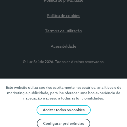
Política de privacidade
Política de cookies
Termos de utilização
Acessibilidade
© Luz Saúde 2026. Todos os direitos reservados.
Este website utiliza cookies estritamente necessários, analíticos e de
marketing e publicidade, para lhe oferecer uma boa experiência de
navegação e acesso a todas as funcionalidades.
Aceitar todos os cookies
Configurar preferências