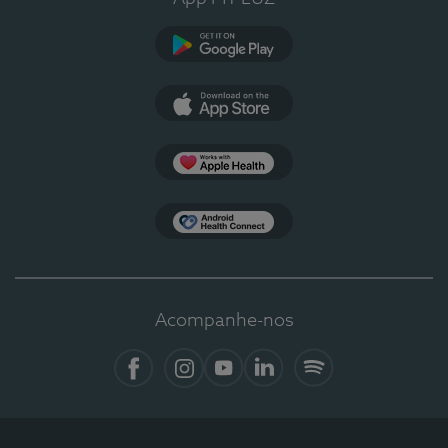
Google Play
App Store
Apple Health
Health Connect
Acompanhe-nos
Facebook
Instagram
YouTube
LinkedIn
Spotify