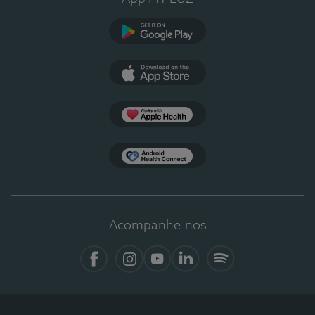
Google Play
App Store
Apple Health
Health Connect
Acompanhe-nos
Facebook
Instagram
YouTube
LinkedIn
Spotify