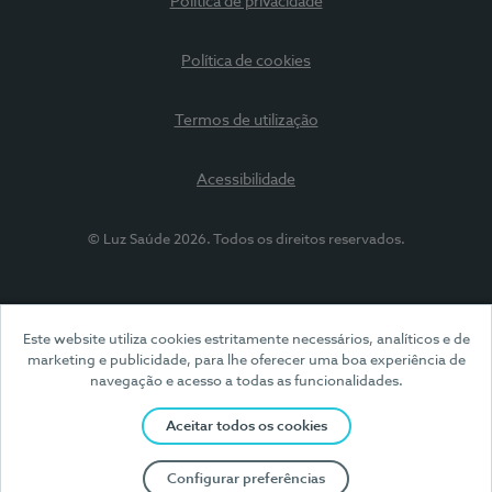
Política de privacidade
Política de cookies
Termos de utilização
Acessibilidade
© Luz Saúde 2026. Todos os direitos reservados.
Este website utiliza cookies estritamente necessários, analíticos e de
marketing e publicidade, para lhe oferecer uma boa experiência de
navegação e acesso a todas as funcionalidades.
Aceitar todos os cookies
Configurar preferências