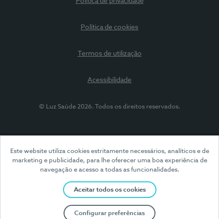
Política de privacidade
Política de cookies
Termos de utilização
Acessibilidade
© Luz Saúde 2026. Todos os direitos reservados.
Este website utiliza cookies estritamente necessários, analíticos e de
marketing e publicidade, para lhe oferecer uma boa experiência de
navegação e acesso a todas as funcionalidades.
Aceitar todos os cookies
Configurar preferências