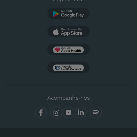
Google Play
App Store
Apple Health
Health Connect
Acompanhe-nos
Facebook
Instagram
YouTube
LinkedIn
Spotify