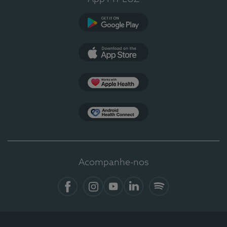
Google Play
App Store
Apple Health
Health Connect
Acompanhe-nos
Facebook
Instagram
YouTube
LinkedIn
Spotify