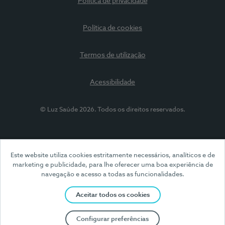
Política de privacidade
Política de cookies
Termos de utilização
Acessibilidade
© Luz Saúde 2026. Todos os direitos reservados.
Este website utiliza cookies estritamente necessários, analíticos e de
marketing e publicidade, para lhe oferecer uma boa experiência de
navegação e acesso a todas as funcionalidades.
Aceitar todos os cookies
Configurar preferências