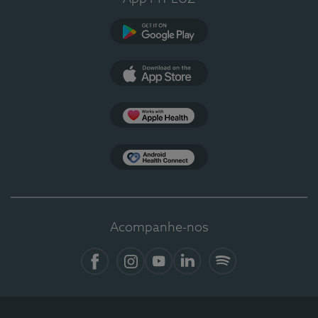
Google Play
App Store
Apple Health
Health Connect
Acompanhe-nos
Facebook
Instagram
YouTube
LinkedIn
Spotify