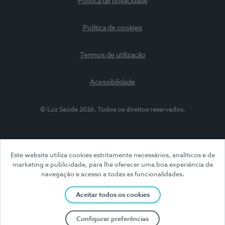
Política de privacidade
Política de cookies
Termos de utilização
Acessibilidade
© Luz Saúde 2026. Todos os direitos reservados.
Este website utiliza cookies estritamente necessários, analíticos e de
marketing e publicidade, para lhe oferecer uma boa experiência de
navegação e acesso a todas as funcionalidades.
Aceitar todos os cookies
Configurar preferências