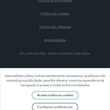
Política de privacidade
Política de cookies
Termos de utilização
Acessibilidade
© Luz Saúde 2026. Todos os direitos reservados.
Este website utiliza cookies estritamente necessários, analíticos e de
marketing e publicidade, para lhe oferecer uma boa experiência de
navegação e acesso a todas as funcionalidades.
Aceitar todos os cookies
Configurar preferências