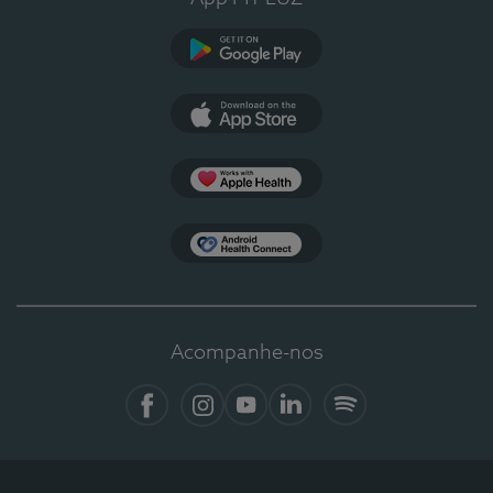
Google Play
App Store
Apple Health
Health Connect
Acompanhe-nos
Facebook
Instagram
YouTube
LinkedIn
Spotify