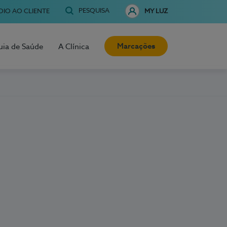
PESQUISA
OIO AO CLIENTE
MY LUZ
Marcações
uia de Saúde
A Clínica