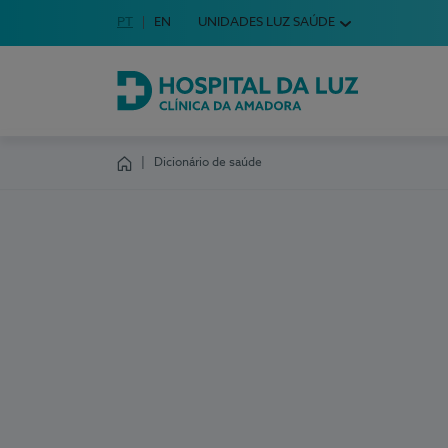
Idioma em Português
PT
English Language
EN
UNIDADES LUZ SAÚDE
Escolha o seu idioma
Hospital da Luz Clínica da Amadora
Dicionário de saúde
Homepage