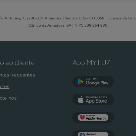
elo Antunes, 1, 2700-339 Amadora
| Registo ERS - E113358
| Licença de Fu
Clínico da Amadora, SA
| NIPC 508 854 890
o ao cliente
App MY LUZ
ntas frequentes
ctos
Google Play
cte-nos
App Store
Apple Health