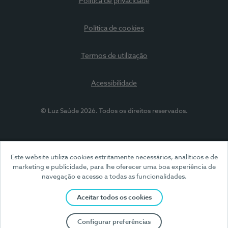
Política de privacidade
Política de cookies
Termos de utilização
Acessibilidade
© Luz Saúde 2026. Todos os direitos reservados.
Este website utiliza cookies estritamente necessários, analíticos e de
marketing e publicidade, para lhe oferecer uma boa experiência de
navegação e acesso a todas as funcionalidades.
Aceitar todos os cookies
Configurar preferências