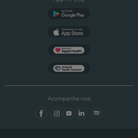
Google Play
App Store
Apple Health
Health Connect
Acompanhe-nos
Facebook
Instagram
YouTube
LinkedIn
Spotify