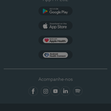
Google Play
App Store
Apple Health
Health Connect
Acompanhe-nos
Facebook
Instagram
YouTube
LinkedIn
Spotify