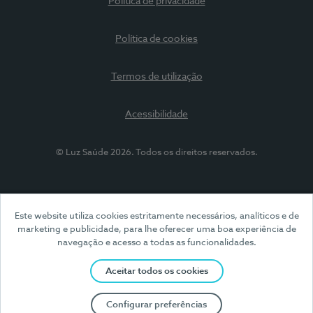
Política de privacidade
Política de cookies
Termos de utilização
Acessibilidade
© Luz Saúde 2026. Todos os direitos reservados.
Este website utiliza cookies estritamente necessários, analíticos e de
marketing e publicidade, para lhe oferecer uma boa experiência de
navegação e acesso a todas as funcionalidades.
Aceitar todos os cookies
Configurar preferências