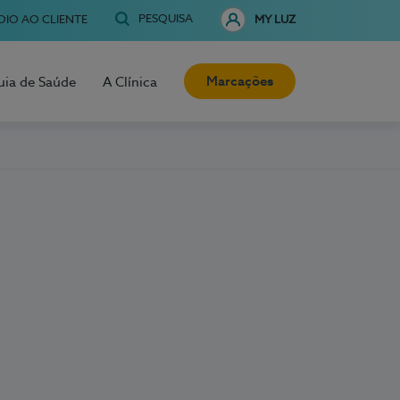
PESQUISA
OIO AO CLIENTE
MY LUZ
Marcações
uia de Saúde
A Clínica