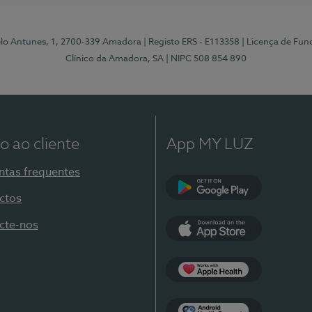
elo Antunes, 1, 2700-339 Amadora
| Registo ERS - E113358
| Licença de Fu
Clínico da Amadora, SA
| NIPC 508 854 890
o ao cliente
App MY LUZ
ntas frequentes
ctos
Google Play
cte-nos
App Store
Apple Health