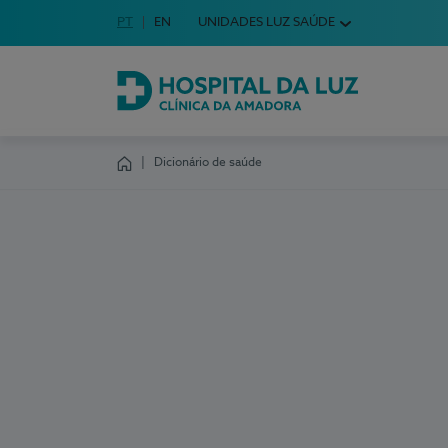
Idioma em Português
PT
English Language
EN
UNIDADES LUZ SAÚDE
Escolha o seu idioma
Hospital da Luz Clínica da Amadora
Dicionário de saúde
Homepage