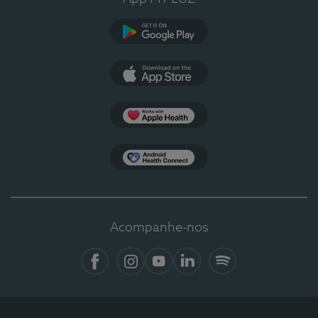
Google Play
App Store
Apple Health
Health Connect
Acompanhe-nos
Facebook
Instagram
YouTube
LinkedIn
Spotify