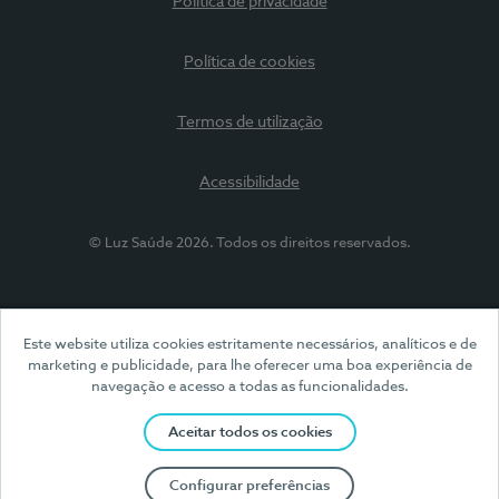
Política de privacidade
Política de cookies
Termos de utilização
Acessibilidade
© Luz Saúde 2026. Todos os direitos reservados.
Este website utiliza cookies estritamente necessários, analíticos e de
marketing e publicidade, para lhe oferecer uma boa experiência de
navegação e acesso a todas as funcionalidades.
Aceitar todos os cookies
Configurar preferências