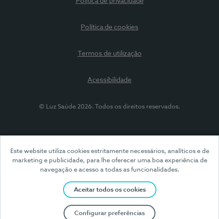
Política de privacidade
Política de cookies
Termos de utilização
Acessibilidade
© Luz Saúde 2026. Todos os direitos reservados.
Este website utiliza cookies estritamente necessários, analíticos e de
marketing e publicidade, para lhe oferecer uma boa experiência de
navegação e acesso a todas as funcionalidades.
Aceitar todos os cookies
Configurar preferências