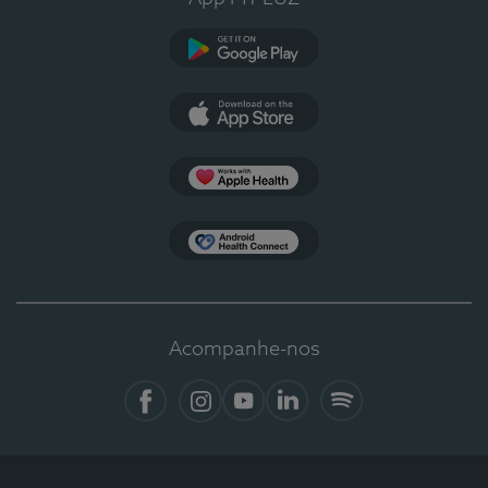
Google Play
App Store
Apple Health
Health Connect
Acompanhe-nos
Facebook
Instagram
YouTube
LinkedIn
Spotify