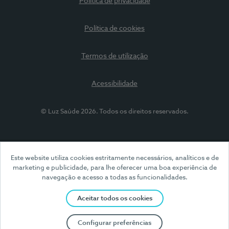
Política de privacidade
Política de cookies
Termos de utilização
Acessibilidade
© Luz Saúde 2026. Todos os direitos reservados.
Este website utiliza cookies estritamente necessários, analíticos e de
marketing e publicidade, para lhe oferecer uma boa experiência de
navegação e acesso a todas as funcionalidades.
Aceitar todos os cookies
Configurar preferências