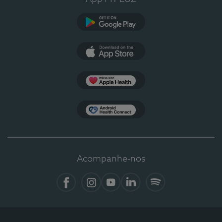
Google Play
App Store
Apple Health
Health Connect
Acompanhe-nos
Facebook
Instagram
YouTube
LinkedIn
Spotify