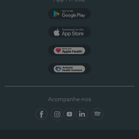
Google Play
App Store
Apple Health
Health Connect
Acompanhe-nos
Facebook
Instagram
YouTube
LinkedIn
Spotify