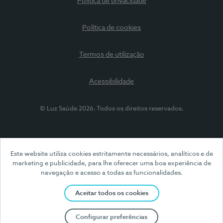
Política de privacidade
Política de cookies
Termos de utilização
Acessibilidade
© Luz Saúde 2026. Todos os direitos reservados.
Este website utiliza cookies estritamente necessários, analíticos e de
marketing e publicidade, para lhe oferecer uma boa experiência de
navegação e acesso a todas as funcionalidades.
Aceitar todos os cookies
Configurar preferências