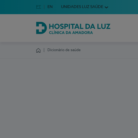
Idioma em Português
PT
English Language
EN
UNIDADES LUZ SAÚDE
Escolha o seu idioma
Hospital da Luz Clínica da Amadora
Dicionário de saúde
Homepage