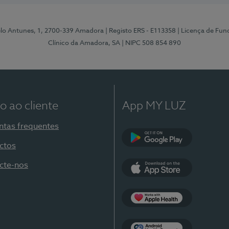
elo Antunes, 1, 2700-339 Amadora
| Registo ERS - E113358
| Licença de Fu
Clínico da Amadora, SA
| NIPC 508 854 890
o ao cliente
App MY LUZ
ntas frequentes
ctos
Google Play
cte-nos
App Store
Apple Health