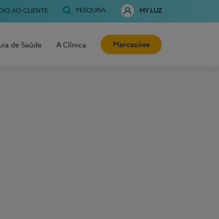
PESQUISA
OIO AO CLIENTE
MY LUZ
Marcações
uia de Saúde
A Clínica