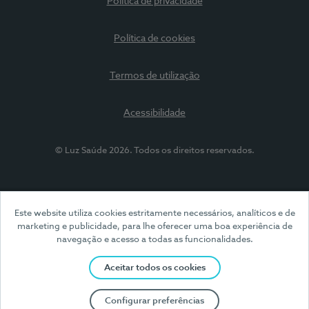
Política de privacidade
Política de cookies
Termos de utilização
Acessibilidade
© Luz Saúde 2026. Todos os direitos reservados.
Este website utiliza cookies estritamente necessários, analíticos e de
marketing e publicidade, para lhe oferecer uma boa experiência de
navegação e acesso a todas as funcionalidades.
Aceitar todos os cookies
Configurar preferências