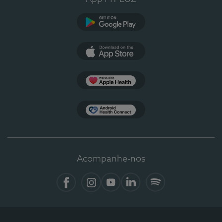
Google Play
App Store
Apple Health
Health Connect
Acompanhe-nos
Facebook
Instagram
YouTube
LinkedIn
Spotify