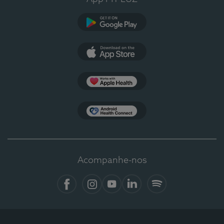
Google Play
App Store
Apple Health
Health Connect
Acompanhe-nos
Facebook
Instagram
YouTube
LinkedIn
Spotify