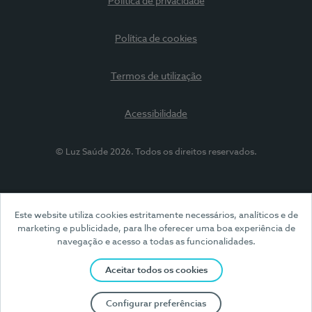
Política de privacidade
Política de cookies
Termos de utilização
Acessibilidade
© Luz Saúde 2026. Todos os direitos reservados.
Este website utiliza cookies estritamente necessários, analíticos e de
marketing e publicidade, para lhe oferecer uma boa experiência de
navegação e acesso a todas as funcionalidades.
Aceitar todos os cookies
Configurar preferências