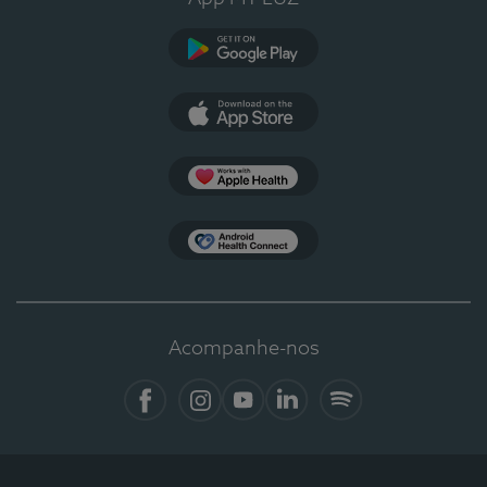
Google Play
App Store
Apple Health
Health Connect
Acompanhe-nos
Facebook
Instagram
YouTube
LinkedIn
Spotify