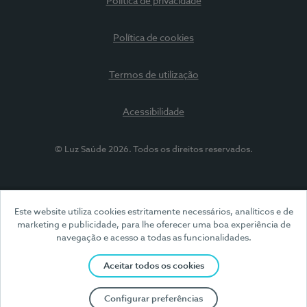
Política de privacidade
Política de cookies
Termos de utilização
Acessibilidade
© Luz Saúde 2026. Todos os direitos reservados.
Este website utiliza cookies estritamente necessários, analíticos e de
marketing e publicidade, para lhe oferecer uma boa experiência de
navegação e acesso a todas as funcionalidades.
Aceitar todos os cookies
Configurar preferências