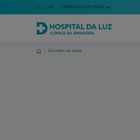
Idioma em Português
PT
English Language
EN
UNIDADES LUZ SAÚDE
Escolha o seu idioma
Hospital da Luz Clínica da Amadora
Dicionário de saúde
Homepage