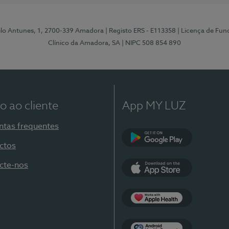
elo Antunes, 1, 2700-339 Amadora
| Registo ERS - E113358
| Licença de Fu
Clínico da Amadora, SA
| NIPC 508 854 890
o ao cliente
App MY LUZ
ntas frequentes
ctos
Google Play
cte-nos
App Store
Apple Health