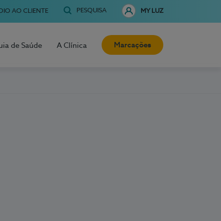
PESQUISA
OIO AO CLIENTE
MY LUZ
Marcações
uia de Saúde
A Clínica