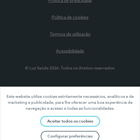
Política de privacidade
Política de cookies
Termos de utilização
Acessibilidade
© Luz Saúde 2026. Todos os direitos reservados.
Este website utiliza cookies estritamente necessários, analíticos e de
marketing e publicidade, para lhe oferecer uma boa experiência de
navegação e acesso a todas as funcionalidades.
Aceitar todos os cookies
Configurar preferências