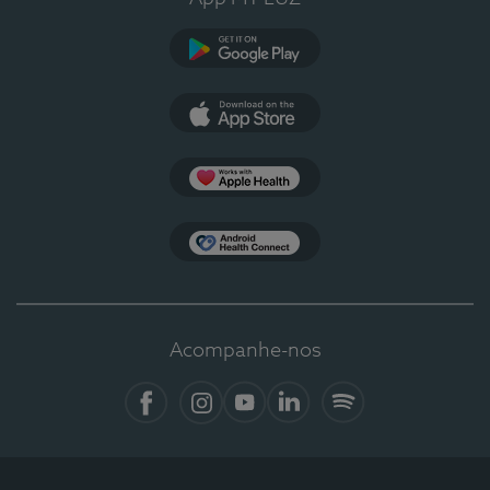
Google Play
App Store
Apple Health
Health Connect
Acompanhe-nos
Facebook
Instagram
YouTube
LinkedIn
Spotify