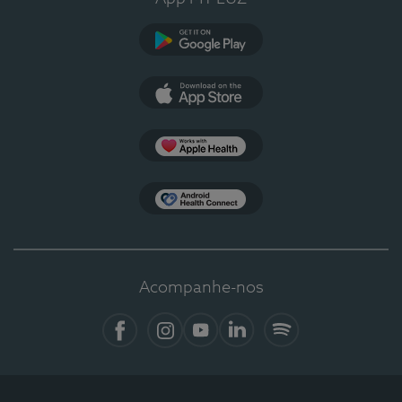
Google Play
App Store
Apple Health
Health Connect
Acompanhe-nos
Facebook
Instagram
YouTube
LinkedIn
Spotify