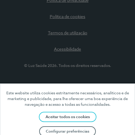
Política de privacidade
Política de cookies
Termos de utilização
Acessibilidade
© Luz Saúde 2026. Todos os direitos reservados.
Este website utiliza cookies estritamente necessários, analíticos e de
marketing e publicidade, para lhe oferecer uma boa experiência de
navegação e acesso a todas as funcionalidades.
Aceitar todos os cookies
Configurar preferências