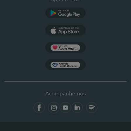
Google Play
App Store
Apple Health
Health Connect
Acompanhe-nos
Facebook
Instagram
YouTube
LinkedIn
Spotify