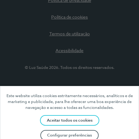
Política de privacidade
Política de cookies
Termos de utilização
Acessibilidade
© Luz Saúde 2026. Todos os direitos reservados.
Este website utiliza cookies estritamente necessários, analíticos e de
marketing e publicidade, para lhe oferecer uma boa experiência de
navegação e acesso a todas as funcionalidades.
Aceitar todos os cookies
Configurar preferências