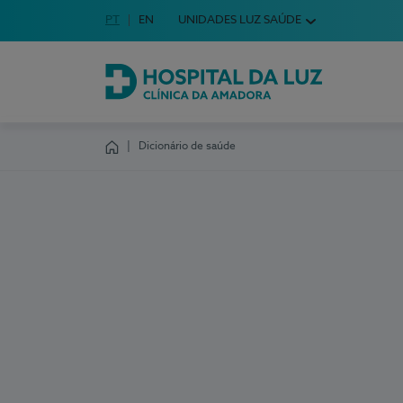
Idioma em Português
PT
English Language
EN
UNIDADES LUZ SAÚDE
Escolha o seu idioma
Hospital da Luz Clínica da Amadora
Dicionário de saúde
Homepage