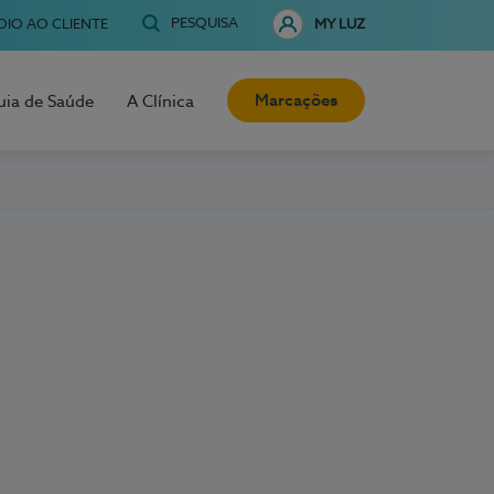
PESQUISA
OIO AO CLIENTE
MY LUZ
Marcações
uia de Saúde
A Clínica