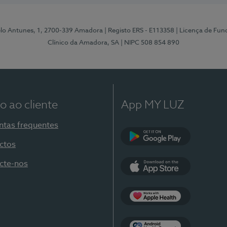
elo Antunes, 1, 2700-339 Amadora
| Registo ERS - E113358
| Licença de Fu
Clínico da Amadora, SA
| NIPC 508 854 890
o ao cliente
App MY LUZ
ntas frequentes
ctos
Google Play
cte-nos
App Store
Apple Health