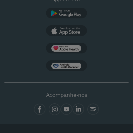
Google Play
App Store
Apple Health
Health Connect
Acompanhe-nos
Facebook
Instagram
YouTube
LinkedIn
Spotify