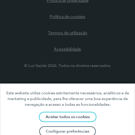
Política de privacidade
Política de cookies
Termos de utilização
Acessibilidade
© Luz Saúde 2026. Todos os direitos reservados.
Este website utiliza cookies estritamente necessários, analíticos e de
marketing e publicidade, para lhe oferecer uma boa experiência de
navegação e acesso a todas as funcionalidades.
Aceitar todos os cookies
Configurar preferências