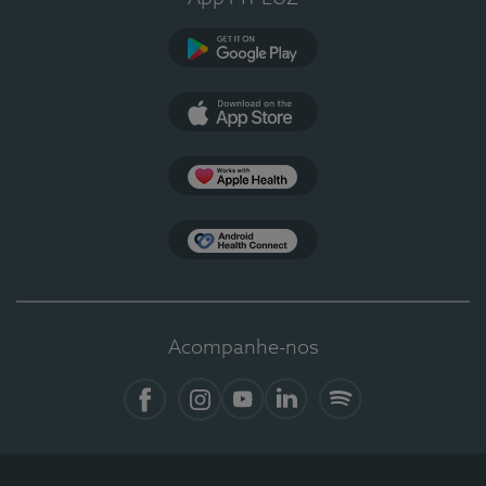
Google Play
App Store
Apple Health
Health Connect
Acompanhe-nos
Facebook
Instagram
YouTube
LinkedIn
Spotify