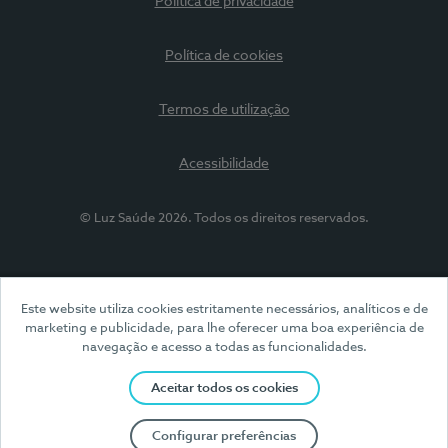
Política de privacidade
Política de cookies
Termos de utilização
Acessibilidade
© Luz Saúde 2026. Todos os direitos reservados.
Este website utiliza cookies estritamente necessários, analíticos e de
marketing e publicidade, para lhe oferecer uma boa experiência de
navegação e acesso a todas as funcionalidades.
Aceitar todos os cookies
Configurar preferências