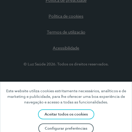
Política de privacidade
Política de cookies
Termos de utilização
Acessibilidade
© Luz Saúde 2026. Todos os direitos reservados.
Este website utiliza cookies estritamente necessários, analíticos e de
marketing e publicidade, para lhe oferecer uma boa experiência de
navegação e acesso a todas as funcionalidades.
Aceitar todos os cookies
Configurar preferências