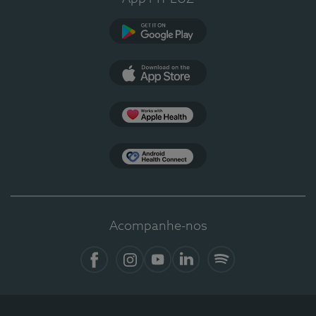
Google Play
App Store
Apple Health
Health Connect
Acompanhe-nos
Facebook
Instagram
YouTube
LinkedIn
Spotify