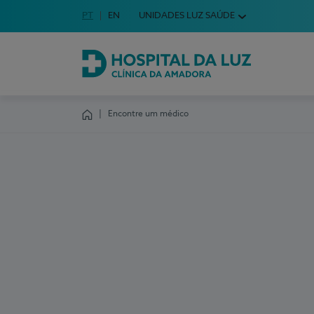
Idioma em Português
PT
English Language
EN
UNIDADES LUZ SAÚDE
Escolha o seu idioma
Hospital da Luz Clínica da Amadora
Encontre um médico
Homepage