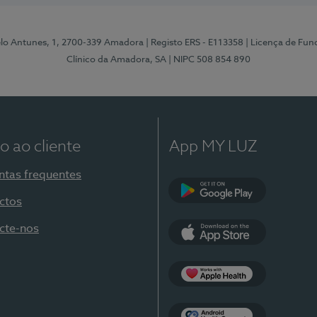
elo Antunes, 1, 2700-339 Amadora
| Registo ERS - E113358
| Licença de Fu
Clínico da Amadora, SA
| NIPC 508 854 890
o ao cliente
App MY LUZ
ntas frequentes
ctos
Google Play
cte-nos
App Store
Apple Health