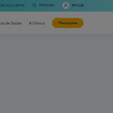
PESQUISA
OIO AO CLIENTE
MY LUZ
Marcações
uia de Saúde
A Clínica