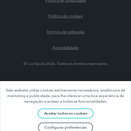
Política de privacidade
Política de cookies
Termos de utilização
Acessibilidade
© Luz Saúde 2026. Todos os direitos reservados.
Este website utiliza cookies estritamente necessários, analíticos e de
marketing e publicidade, para lhe oferecer uma boa experiência de
navegação e acesso a todas as funcionalidades.
Aceitar todos os cookies
Configurar preferências