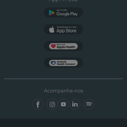
Google Play
App Store
Apple Health
Health Connect
Acompanhe-nos
Facebook
Instagram
YouTube
LinkedIn
Spotify