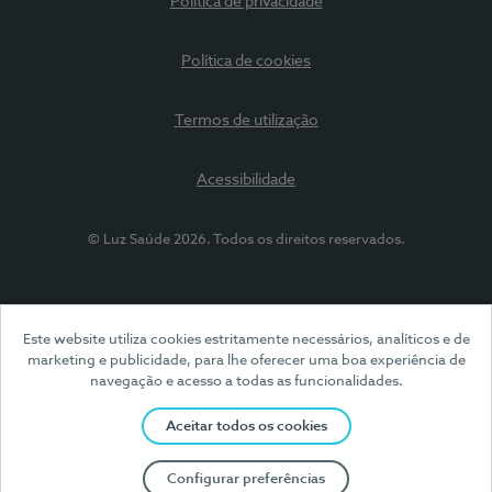
Política de privacidade
Política de cookies
Termos de utilização
Acessibilidade
© Luz Saúde 2026. Todos os direitos reservados.
Este website utiliza cookies estritamente necessários, analíticos e de
marketing e publicidade, para lhe oferecer uma boa experiência de
navegação e acesso a todas as funcionalidades.
Aceitar todos os cookies
Configurar preferências