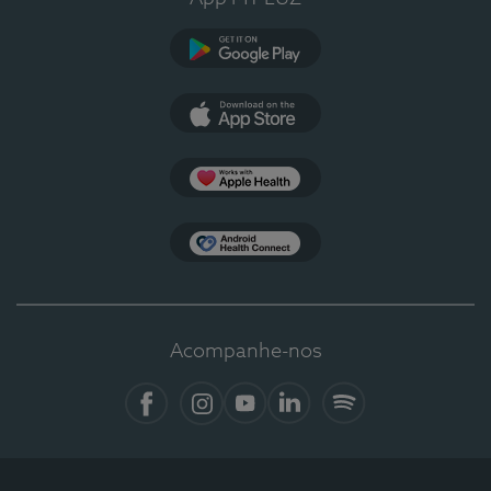
Google Play
App Store
Apple Health
Health Connect
Acompanhe-nos
Facebook
Instagram
YouTube
LinkedIn
Spotify