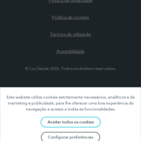
Política de privacidade
Política de cookies
Termos de utilização
Acessibilidade
© Luz Saúde 2026. Todos os direitos reservados.
Este website utiliza cookies estritamente necessários, analíticos e de
marketing e publicidade, para lhe oferecer uma boa experiência de
navegação e acesso a todas as funcionalidades.
Aceitar todos os cookies
Configurar preferências