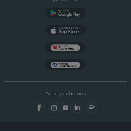
Google Play
App Store
Apple Health
Health Connect
Acompanhe-nos
Facebook
Instagram
YouTube
LinkedIn
Spotify