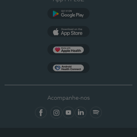
Google Play
App Store
Apple Health
Health Connect
Acompanhe-nos
Facebook
Instagram
YouTube
LinkedIn
Spotify