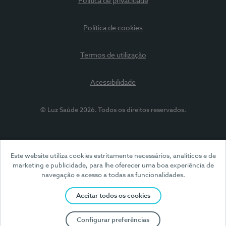
Política de privacidade
Política de cookies
Termos de utilização
Acessibilidade
© Luz Saúde 2026. Todos os direitos reservados.
Este website utiliza cookies estritamente necessários, analíticos e de
marketing e publicidade, para lhe oferecer uma boa experiência de
navegação e acesso a todas as funcionalidades.
Aceitar todos os cookies
Configurar preferências