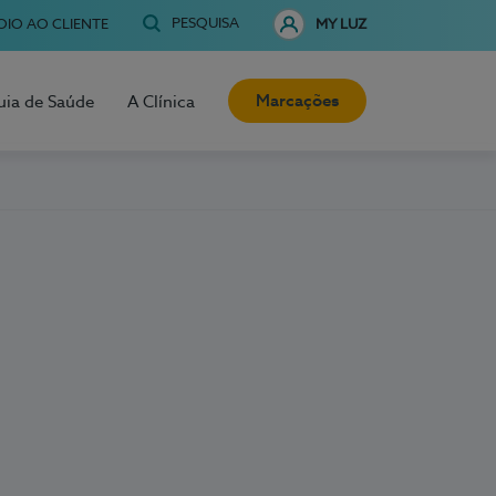
PESQUISA
OIO AO CLIENTE
MY LUZ
Marcações
uia de Saúde
A Clínica