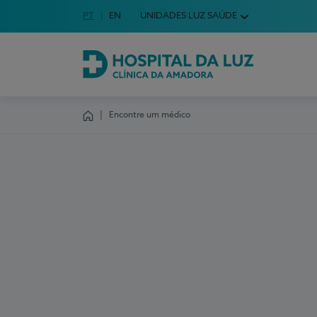
Idioma em Português
PT
English Language
EN
UNIDADES LUZ SAÚDE
Escolha o seu idioma
Hospital da Luz Clínica da Amadora
Encontre um médico
Homepage