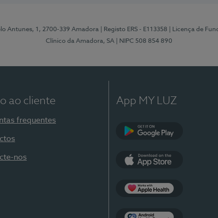
elo Antunes, 1, 2700-339 Amadora
| Registo ERS - E113358
| Licença de Fu
Clínico da Amadora, SA
| NIPC 508 854 890
o ao cliente
App MY LUZ
ntas frequentes
ctos
Google Play
cte-nos
App Store
Apple Health