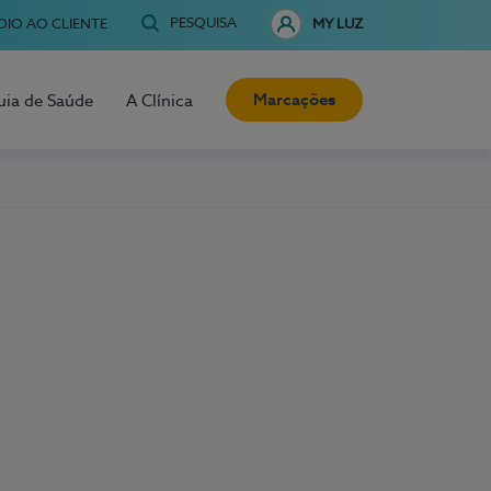
PESQUISA
OIO AO CLIENTE
MY LUZ
Marcações
uia de Saúde
A Clínica