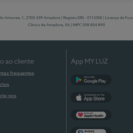
elo Antunes, 1, 2700-339 Amadora
| Registo ERS - E113358
| Licença de Fu
Clínico da Amadora, SA
| NIPC 508 854 890
o ao cliente
App MY LUZ
ntas frequentes
ctos
Google Play
cte-nos
App Store
Apple Health