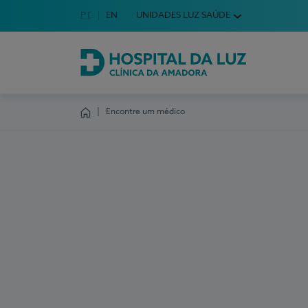
Idioma em Português
PT
English Language
EN
UNIDADES LUZ SAÚDE
Escolha o seu idioma
Hospital da Luz Clínica da Amadora
Encontre um médico
Homepage