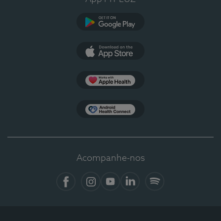
Google Play
App Store
Apple Health
Health Connect
Acompanhe-nos
Facebook
Instagram
YouTube
LinkedIn
Spotify