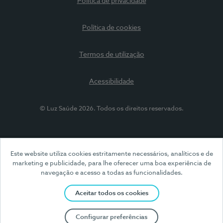
Política de privacidade
Política de cookies
Termos de utilização
Acessibilidade
© Luz Saúde 2026. Todos os direitos reservados.
Este website utiliza cookies estritamente necessários, analíticos e de
marketing e publicidade, para lhe oferecer uma boa experiência de
navegação e acesso a todas as funcionalidades.
Aceitar todos os cookies
Configurar preferências