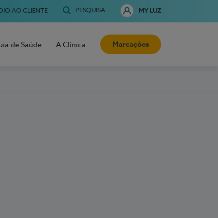
PESQUISA
OIO AO CLIENTE
MY LUZ
Marcações
uia de Saúde
A Clínica