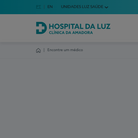
Idioma em Português
PT
English Language
EN
UNIDADES LUZ SAÚDE
Escolha o seu idioma
Hospital da Luz Clínica da Amadora
Encontre um médico
Homepage