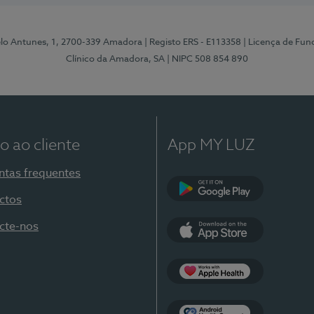
elo Antunes, 1, 2700-339 Amadora
| Registo ERS - E113358
| Licença de Fu
Clínico da Amadora, SA
| NIPC 508 854 890
o ao cliente
App MY LUZ
ntas frequentes
ctos
Google Play
cte-nos
App Store
Apple Health