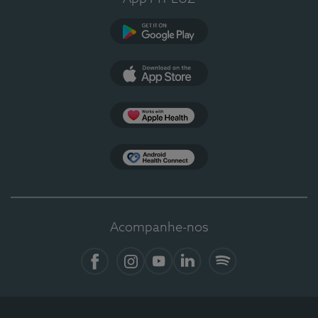
Google Play
App Store
Apple Health
Health Connect
Acompanhe-nos
Facebook
Instagram
YouTube
LinkedIn
Spotify