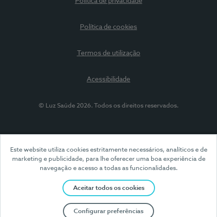
Política de privacidade
Política de cookies
Termos de utilização
Acessibilidade
© Luz Saúde 2026. Todos os direitos reservados.
Este website utiliza cookies estritamente necessários, analíticos e de
marketing e publicidade, para lhe oferecer uma boa experiência de
navegação e acesso a todas as funcionalidades.
Aceitar todos os cookies
Configurar preferências